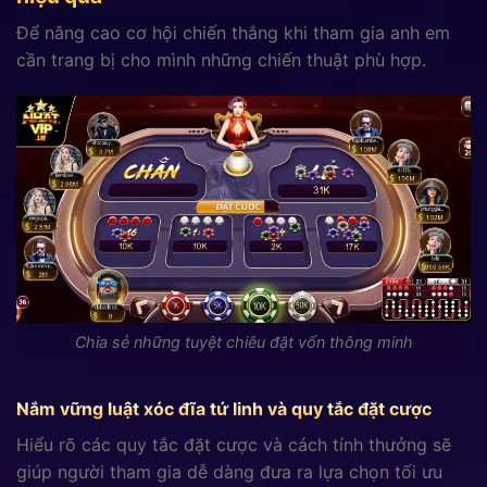
Để nâng cao cơ hội chiến thắng khi tham gia anh em
cần trang bị cho mình những chiến thuật phù hợp.
Chia sẻ những tuyệt chiêu đặt vốn thông minh
Nắm vững luật xóc đĩa tứ linh và quy tắc đặt cược
Hiểu rõ các quy tắc đặt cược và cách tính thưởng sẽ
giúp người tham gia dễ dàng đưa ra lựa chọn tối ưu