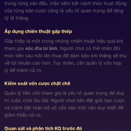
trong từng ván đấu. Việc nắm bắt cách thức hoạt động
của từng bàn cược cũng là yếu tố quan trọng để tăng
tỷ lệ thắng.
Áp dụng chiến thuật gấp thếp
Gấp thếp là một trong những chiến thuật hiệu quả khi
tham gia
xóc đĩa tứ linh
. Người chơi có thể nhân đôi
mức tiền sau mỗi lần thua để đảm bảo khi thắng sẽ thu
về lợi nhuận cao hơn. Tuy nhiên, cần quản lý vốn hợp
lý để tránh rủi ro.
Kiểm soát vốn cược chặt chẽ
Quản lý tiền vốn tham gia là yếu tố quan trọng để duy
trì cuộc chơi lâu dài. Người chơi nên đặt giới hạn cược
và tránh đặt toàn bộ số vốn vào một ván duy nhất để
giảm thiểu rủi ro.
Quan sát và phân tích KQ trước đó