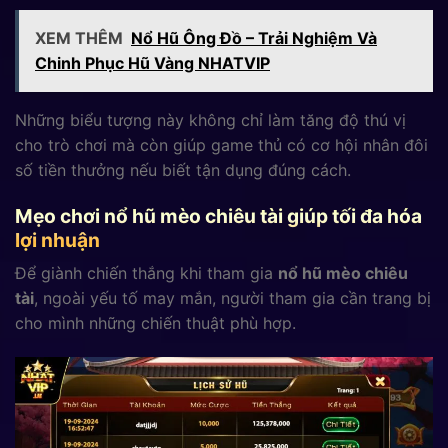
XEM THÊM
Nổ Hũ Ông Đồ – Trải Nghiệm Và
Chinh Phục Hũ Vàng NHATVIP
Những biểu tượng này không chỉ làm tăng độ thú vị
cho trò chơi mà còn giúp game thủ có cơ hội nhân đôi
số tiền thưởng nếu biết tận dụng đúng cách.
Mẹo chơi nổ hũ mèo chiêu tài giúp tối đa hóa
lợi nhuận
Để giành chiến thắng khi tham gia
nổ hũ mèo chiêu
tài
, ngoài yếu tố may mắn, người tham gia cần trang bị
cho mình những chiến thuật phù hợp.