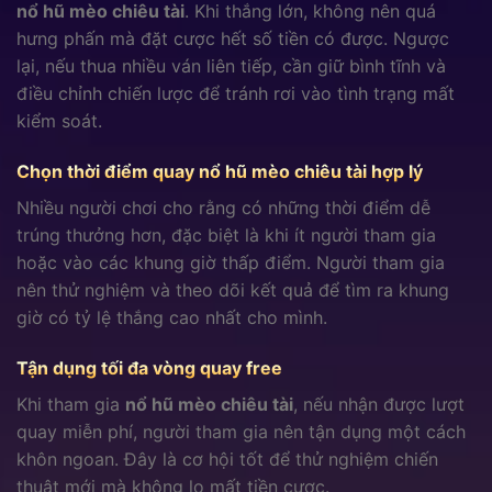
nổ hũ mèo chiêu tài
. Khi thắng lớn, không nên quá
hưng phấn mà đặt cược hết số tiền có được. Ngược
lại, nếu thua nhiều ván liên tiếp, cần giữ bình tĩnh và
điều chỉnh chiến lược để tránh rơi vào tình trạng mất
kiểm soát.
Chọn thời điểm quay nổ hũ mèo chiêu tài hợp lý
Nhiều người chơi cho rằng có những thời điểm dễ
trúng thưởng hơn, đặc biệt là khi ít người tham gia
hoặc vào các khung giờ thấp điểm. Người tham gia
nên thử nghiệm và theo dõi kết quả để tìm ra khung
giờ có tỷ lệ thắng cao nhất cho mình.
Tận dụng tối đa vòng quay free
Khi tham gia
nổ hũ mèo chiêu tài
, nếu nhận được lượt
quay miễn phí, người tham gia nên tận dụng một cách
khôn ngoan. Đây là cơ hội tốt để thử nghiệm chiến
thuật mới mà không lo mất tiền cược.