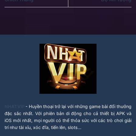
NHATVIP
- Huyền thoại trở lại với những game bài đổi thưởng
đặc sắc nhất. Với phiên bản di động cho cả thiết bị APK và
iOS mới nhất, mọi người có thể thỏa sức với các trò chơi giải
trí như tài xỉu, xóc đĩa, tiến lên, slots...